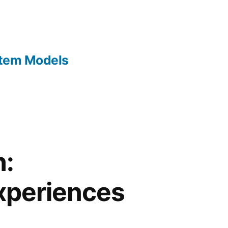
Item Models
n:
xperiences